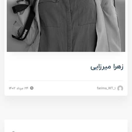
زهرا میرزایی
farima_WT_1
۲۴ مرداد ۱۴۰۲