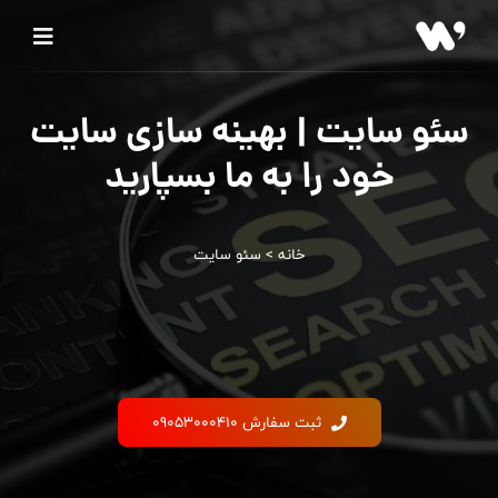
سئو سایت | بهینه سازی سایت
خود را به ما بسپارید
خانه
>
سئو سایت
ثبت سفارش 09053000410