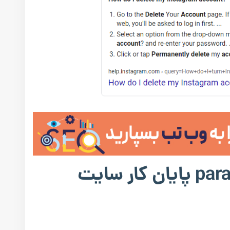
آیا الگوریتم paraphrasing پایان کار سایت