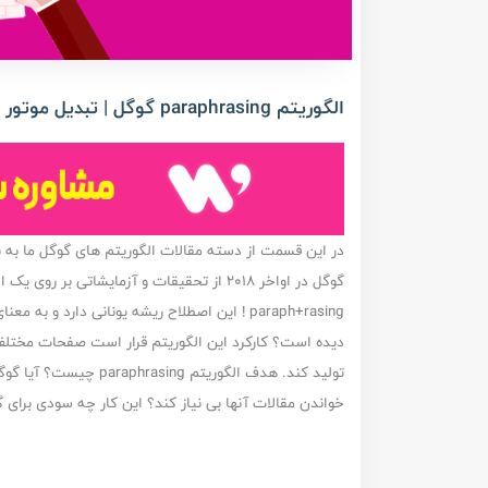
الگوریتم paraphrasing گوگل | تبدیل موتور جستجو به موتور پاسخ دهنده
در این قسمت از دسته مقالات الگوریتم های گوگل ما به بررسی الگوریتم sing
گوگل در اواخر 2018 از تحقیقات و آزمایشاتی ب
paraph+rasing ! این اصطلاح ریشه یونانی دارد 
دیده است؟ کارکرد این الگوریتم قرار است صفحات مختلف
تولید کند. هدف الگوریت
خواندن مقالات آنها بی نیاز کند؟ این کار چه سودی برای 