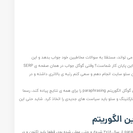
می تواند، مستقلا به سوالات مخاطبین خود جواب بدهد و این
اطلاعات را هم از شما و چند سایت دیگر دریافت کند، آیا این پایان کار شماست؟ وقتی گوگل جواب در همان صفحه ی SERP
سئو سایت انجام دهم و سعی کنم رتبه ی بالاتری داشته و در
حق کاملا با وب مستران و تولید کنندگان محتواست؛ وقتی گوگل الگوریتم paraphrasing را برای همه ی نتایج پیاده کند، رسما
 مارکتینگ و سئو باید سیاست های جدیدی را اتخاذ کرد. شاید حتی این
ن الگوریتم
با توجه به این که تحقیقات گوگل روی الگوریتم paraphrasing از سال 2018 شروع و حتی عملی شده بود، قطعا باید اکنون و در