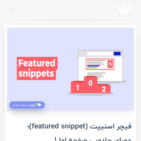
آموزش سئو سایت
فیچر اسنیپت (featured snippet)؛
عصای جادویی صفحه اول!